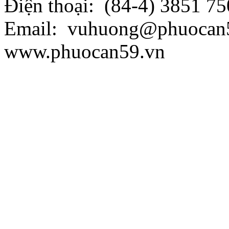
Điện thoại: (84-4) 3851 75
Email: vuhuong@phuocan5
www.phuocan59.vn