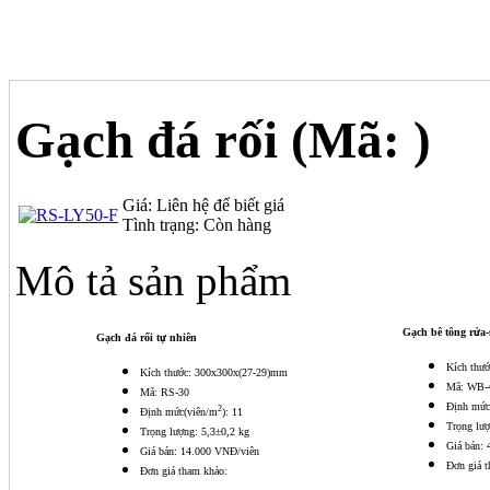
Gạch đá rối
(Mã:
)
Giá:
Liên hệ để biết giá
Tình trạng:
Còn hàng
Mô tả sản phẩm
Gạch bê tông rửa-
Gạch đá rối tự nhiên
Kích thư
Kích thước: 300x300x(27-29)mm
Mã: WB-
Mã: RS-30
Định mức
2
Định mức(viên/m
): 11
Trọng lượ
Trọng lượng: 5,3±0,2 kg
Giá bán:
Giá bán: 14.000 VNĐ/viên
Đơn giá 
Đơn giá tham khảo: