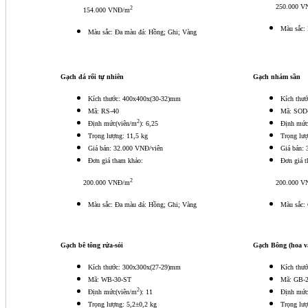
250.000 VN
2
154.000 VNĐ/m
Màu sắc: 
Màu sắc: Đa màu đá: Hồng; Ghi; Vàng
Gạch đá rối tự nhiên
Gạch nhám sần
Kích thước: 400x400x(30-32)mm
Kích thư
Mã: RS-40
Mã: SOD
2
Định mức(viên/m
): 6,25
Định mức
Trọng lượng: 11,5 kg
Trọng lượ
Giá bán: 32.000 VNĐ/viên
Giá bán:
Đơn giá tham khảo:
Đơn giá 
2
200.000 VNĐ/m
200.000 VN
Màu sắc: Đa màu đá: Hồng; Ghi; Vàng
Màu sắc:
Gạch bê tông rửa-sỏi
Gạch Bông (hoa v
Kích thước: 300x300x(27-29)mm
Kích thư
Mã: WB-30-ST
Mã: GB-
2
Định mức(viên/m
): 11
Định mức
Trọng lượng: 5,2±0,2 kg
Trọng lượ