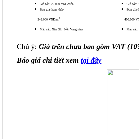
Giá bán: 22.000 VNĐ/viên
Giá bán:
Đơn giá tham khảo:
Đơn giá 
2
242.000 VNĐ/m
400.000 VN
Màu sắc: Nền Ghi; Nền Vàng sáng
Màu sắc: 
Chú ý:
Giá trên chưa bao gồm VAT (10
Báo giá chi tiết xem
tại đây